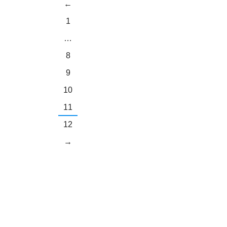
←
1
…
8
9
10
11
12
→