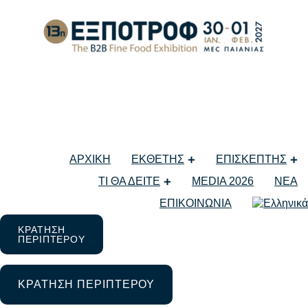
Business
Back to projects list
ΑΡΧΙΚΗ
ΕΚΘΕΤΗΣ
ΕΠΙΣΚΕΠΤΗΣ
ΤΙ ΘΑ ΔΕΙΤΕ
MEDIA 2026
ΝΕΑ
Utosia
ΕΠΙΚΟΙΝΩΝΙΑ
Lorem ipsum dolor sit amet scelerisque
ipsum.
ΚΡΑΤΗΣΗ
ΠΕΡΙΠΤΕΡΟΥ
Treva
Lorem ipsum nulla for ipsum lorem amet
ΚΡΑΤΗΣΗ ΠΕΡΙΠΤΕΡΟΥ
glavrida.