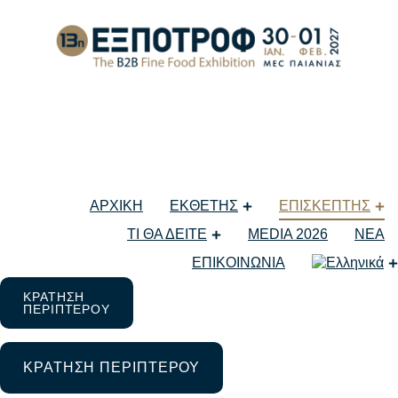
ΠΛΗΡΟΦΟΡΙΕΣ
ΕΞΠΟΤΡΟΦ
Δωρεάν Πρόσκληση
Επαγγελματία
ΑΡΧΙΚΗ
ΕΚΘΕΤΗΣ
ΕΠΙΣΚΕΠΤΗΣ
Κάντε την εγγραφή σας στην παρακάτω φόρμα για να λάβετε
ΤΙ ΘΑ ΔΕΙΤΕ
MEDIA 2026
ΝΕΑ
την πρόσκληση σας.
ΕΠΙΚΟΙΝΩΝΙΑ
Για ιδιώτες, η τιμή εισόδου είναι 10€.
Μπορείτε να
ΚΡΑΤΗΣΗ
ΠΕΡΙΠΤΕΡΟΥ
προμηθευτείτε το εισιτήριό σας εύκολα κατά την άφιξή σας στην
έκθεση.
Με την συμπλήρωση της παρακάτω φόρμας αποδέχεστε
ΚΡΑΤΗΣΗ ΠΕΡΙΠΤΕΡΟΥ
τους
όρους χρήσης
.