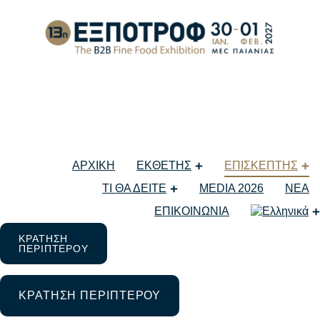
ΠΛΗΡΟΦΟΡΙΕΣ
ΕΞΠΟΤΡΟΦ
Βρείτε τα προφίλ των εκθετών
της
ΕΞΠΟΤΡΟΦ – The B2B Fine Food
Exhibition
στην ψηφιακή πλατφόρμα
της έκθεσης
expotrofonline.gr
ΑΡΧΙΚΗ
ΕΚΘΕΤΗΣ
ΕΠΙΣΚΕΠΤΗΣ
ΔΕΙΤΕ ΤΑ ΨΗΦΙΑΚΑ ΠΡΟΦΙΛ ΕΚΘΕΤΩΝ
ΤΙ ΘΑ ΔΕΙΤΕ
MEDIA 2026
ΝΕΑ
ΕΠΙΚΟΙΝΩΝΙΑ
ΔΕΙΤΕ ΤΟΝ ΚΑΤΑΛΟΓΟ ΕΚΘΕΤΩΝ 2026
ΚΡΑΤΗΣΗ
ΠΕΡΙΠΤΕΡΟΥ
ΚΡΑΤΗΣΗ ΠΕΡΙΠΤΕΡΟΥ
ΤΙΜΗΤΙΚΗ ΠΕΡΙΦΕΡΕΙΑ