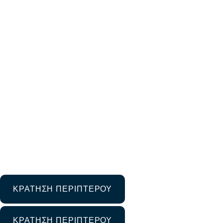
ΔΥΝΑΜΙΚΗ ΠΑΡ
ΕΠΙΜΕΛΗΤΗΡΙΩΝ 
11 Φεβρουαρίου 2025
Μη κατηγοριοποιημένο
ΚΡΑΤΗΣΗ ΠΕΡΙΠΤΕΡΟΥ
ΚΡΑΤΗΣΗ ΠΕΡΙΠΤΕΡΟΥ