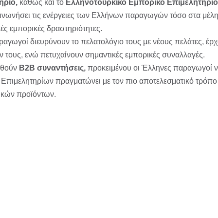
ήριο,
καθώς και το
Ελληνοτουρκικό Εμπορικό Επιμελητήριο
οινωνήσει τις ενέργειες των Ελλήνων παραγωγών τόσο στα μέλη
ές εμπορικές δραστηριότητες.
αγωγοί διευρύνουν το πελατολόγιο τους με νέους πελάτες, έρχ
ν τους, ενώ πετυχαίνουν σημαντικές εμπορικές συναλλαγές.
ηθούν
Β2Β συναντήσεις,
προκειμένου οι Έλληνες παραγωγοί να
ν Επιμελητηρίων πραγματώνει με τον πιο αποτελεσματικό τρόπ
ικών προϊόντων.