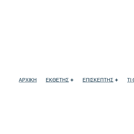
 Greek Fine Food
 απολογισμός
ΑΡΧΙΚΗ
ΕΚΘΕΤΗΣ
ΕΠΙΣΚΕΠΤΗΣ
ΤΙ