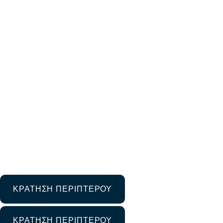
8η ΕΞΠΟΤΡΟΦ-The
Exhibition
11 Φεβρουαρίου 2025
Μη κατηγοριοποιημένο
ΚΡΑΤΗΣΗ ΠΕΡΙΠΤΕΡΟΥ
ΚΡΑΤΗΣΗ ΠΕΡΙΠΤΕΡΟΥ