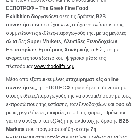
ΕΞΠΟΤΡΟΦ – The Greek Fine Food
Exhibition
διοργανώνει όλες τις δράσεις
B2B
συναντήσεων
που έχουν ως στόχο να ενώσουν τους
συμμετέχοντες εκθέτες-παραγωγούς της, με τις μεγάλες
αλυσίδες
Super Markets, Αλυσίδες Ξενοδοχείων,
Εστιατορίων, Εμπόρους Χονδρικής
καθώς και με
αγοραστές του εξωτερικού, ψηφιακά μέσω της
πλατφόρμας
www.thedelifair.gr.
Μέσα από εξατομικευμένες
επιχειρηματικές online
συναντήσεις,
η ΕΞΠΟΤΡΟΦ προσφέρει τη δυνατότητα
στους εκθέτες/παραγωγούς της να συνομιλήσουν με τους
εκπροσώπους της εστίασης, των ξενοδοχείων και φυσικά
με τις μεγαλύτερες εταιρείες retail της χώρας. Πρόκειται
για την συνέχεια και εξέλιξη της αντίστοιχης δράσης
B2B
Markets
που πραγματοποιήθηκε στην
7η
ΕΞΠΟΤΡΟΦ
στην οποία συμμετείχαν μεγάλες αλυσίδες