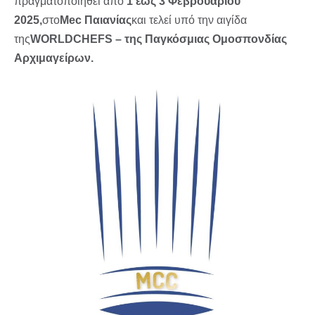
πραγματοποιηθεί από
1 έως 3 Φεβρουαρίου
2025,
στο
Mec Παιανίας
και τελεί υπό την αιγίδα
της
WORLDCHEFS – της Παγκόσμιας Ομοσπονδίας
Αρχιμαγείρων.