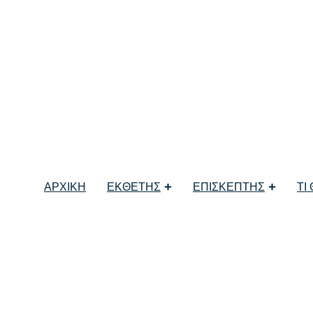
ιμότητα από την 1η
ς ΕΞΠΟΤΡΟΦ
ΑΡΧΙΚΗ
ΕΚΘΕΤΗΣ
ΕΠΙΣΚΕΠΤΗΣ
ΤΙ