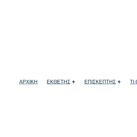
ερεά Ελλάδα στην 7
 Greek Fine Food
ΑΡΧΙΚΗ
ΕΚΘΕΤΗΣ
ΕΠΙΣΚΕΠΤΗΣ
ΤΙ
bition