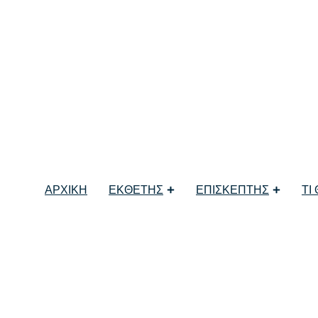
LUSIVE – HOTEL
elBrain Academy
ΑΡΧΙΚΗ
ΕΚΘΕΤΗΣ
ΕΠΙΣΚΕΠΤΗΣ
ΤΙ