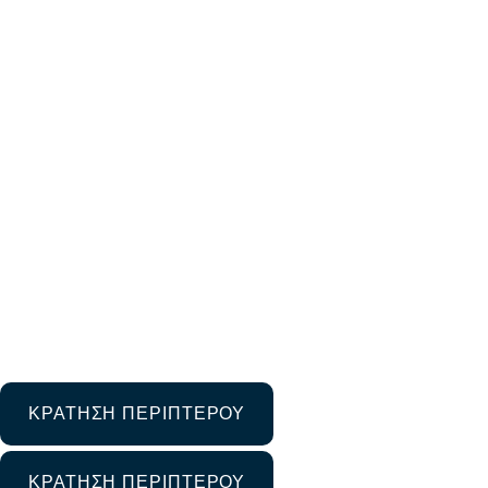
ΕΞΠΟΤΡΟΦ EXC
EDITION @ Hot
11 Φεβρουαρίου 2025
Μη κατηγοριοποιημένο
ΚΡΑΤΗΣΗ ΠΕΡΙΠΤΕΡΟΥ
ΚΡΑΤΗΣΗ ΠΕΡΙΠΤΕΡΟΥ