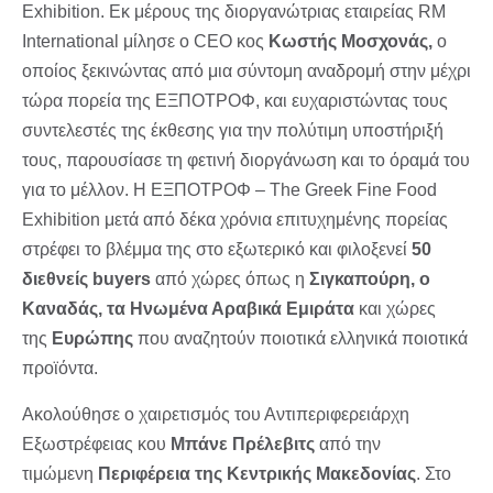
Exhibition. Εκ μέρους της διοργανώτριας εταιρείας RM
International μίλησε ο CEO κος
Κωστής Μοσχονάς,
ο
οποίος ξεκινώντας από μια σύντομη αναδρομή στην μέχρι
τώρα πορεία της ΕΞΠΟΤΡΟΦ, και ευχαριστώντας τους
συντελεστές της έκθεσης για την πολύτιμη υποστήριξή
τους, παρουσίασε τη φετινή διοργάνωση και το όραμά του
για το μέλλον. Η ΕΞΠΟΤΡΟΦ – The Greek Fine Food
Exhibition μετά από δέκα χρόνια επιτυχημένης πορείας
στρέφει το βλέμμα της στο εξωτερικό και φιλοξενεί
50
διεθνείς buyers
από χώρες όπως η
Σιγκαπούρη, ο
Καναδάς, τα Ηνωμένα Αραβικά Εμιράτα
και χώρες
της
Ευρώπης
που αναζητούν ποιοτικά ελληνικά ποιοτικά
προϊόντα.
Ακολούθησε ο χαιρετισμός του Αντιπεριφερειάρχη
Εξωστρέφειας κου
Μπάνε Πρέλεβιτς
από την
τιμώμενη
Περιφέρεια της Κεντρικής Μακεδονίας
. Στο