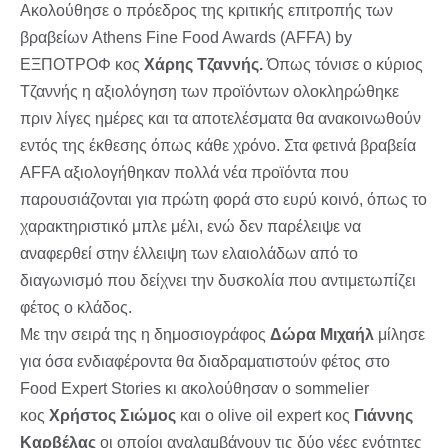
Ακολούθησε ο πρόεδρος της κριτικής επιτροπής των
βραβείων Athens Fine Food Awards (AFFA) by
EΞΠΟΤΡΟΦ κος
Χάρης Τζαννής.
Όπως τόνισε ο κύριος
Τζαννής η αξιολόγηση των προϊόντων ολοκληρώθηκε
πριν λίγες ημέρες και τα αποτελέσματα θα ανακοινωθούν
εντός της έκθεσης όπως κάθε χρόνο. Στα φετινά βραβεία
AFFA αξιολογήθηκαν πολλά νέα προϊόντα που
παρουσιάζονται για πρώτη φορά στο ευρύ κοινό, όπως το
χαρακτηριστικό μπλε μέλι, ενώ δεν παρέλειψε να
αναφερθεί στην έλλειψη των ελαιολάδων από το
διαγωνισμό που δείχνει την δυσκολία που αντιμετωπίζει
φέτος ο κλάδος.
Με την σειρά της η δημοσιογράφος
Δώρα Μιχαήλ
μίλησε
για όσα ενδιαφέροντα θα διαδραματιστούν φέτος στο
Food Expert Stories κι ακολούθησαν ο sommelier
κος
Χρήστος Σιώμος
και ο olive oil expert κος
Γιάννης
Καρβέλας
οι οποίοι αναλαμβάνουν τις δύο νέες ενότητες