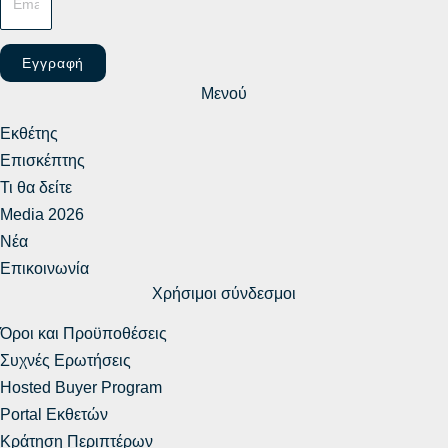
Εγγραφή
Μενού
Εκθέτης
Επισκέπτης
Τι θα δείτε
Media 2026
Νέα
Επικοινωνία
Χρήσιμοι σύνδεσμοι
Όροι και Προϋποθέσεις
Συχνές Ερωτήσεις
Hosted Buyer Program
Portal Εκθετών
Κράτηση Περιπτέρων